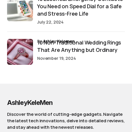
You Need on Speed Dial for a Safe
and Stress-Free Life
July 22, 2024
by
Ashley Kelemen
10 Non-Traditional Wedding Rings
That Are Anything but Ordinary
November 19, 2024
AshleyKeleMen
Discover the world of cutting-edge gadgets. Navigate
the latest tech innovations, delve into detailed reviews,
and stay ahead with the newest releases.