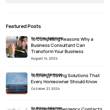
Featured Posts
by
Ashley Kelemen
10 Compelling Reasons Why a
Business Consultant Can
Transform Your Business
August 14, 2024
by
Ashley Kelemen
10 Energy-Saving Solutions That
Every Homeowner Should Know
October 21, 2024
by
Ashley Kelemen
10 Essential Emergency Contacts