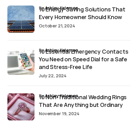
by
Ashley Kelemen
10 Energy-Saving Solutions That
Every Homeowner Should Know
October 21, 2024
by
Ashley Kelemen
10 Essential Emergency Contacts
You Need on Speed Dial for a Safe
and Stress-Free Life
July 22, 2024
by
Ashley Kelemen
10 Non-Traditional Wedding Rings
That Are Anything but Ordinary
November 19, 2024