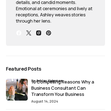
details, and candid moments.
Emotional at ceremonies and lively at
receptions, Ashley weaves stories
through her lens.
Featured Posts
by
Ashley Kelemen
10 Compelling Reasons Why a
Business Consultant Can
Transform Your Business
August 14, 2024